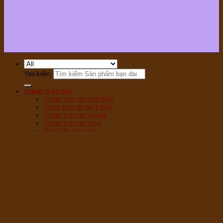
Tìm kiếm:
Tranh Trúc Chỉ
Tranh Trúc chỉ Chữ nhật
Tranh trúc chỉ Bộ 3 Đèn
Tranh Trúc chỉ Vuông
Tranh Trúc chỉ Tròn
Đèn Trần Trúc chỉ
Tranh Trúc chỉ Sen Tròn
Tranh Trúc chỉ Sen Hạc
Tranh Trúc chỉ Mandala
Tranh Trúc chỉ Phật
Tranh Trúc chỉ Chữ Phúc
Tranh Trúc chỉ Chữ Vạn
Tranh Trúc chỉ Cây bồ Đề
Đèn phòng thờ
Đèn Tam Quang vân Gỗ
Đèn Tam Quang Mica
Đèn hoa Sen bàn thờ