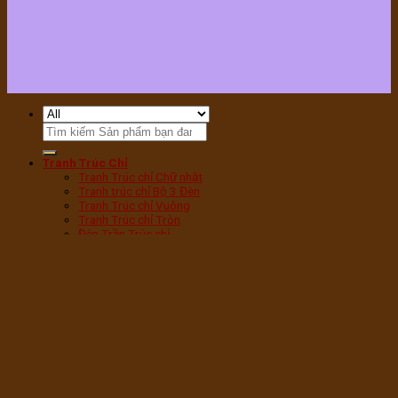
Tìm
kiếm:
Tranh Trúc Chỉ
Tranh Trúc chỉ Chữ nhật
Tranh trúc chỉ Bộ 3 Đèn
Tranh Trúc chỉ Vuông
Tranh Trúc chỉ Tròn
Đèn Trần Trúc chỉ
Tranh Trúc chỉ Sen Tròn
Tranh Trúc chỉ Sen Hạc
Tranh Trúc chỉ Mandala
Tranh Trúc chỉ Phật
Tranh Trúc chỉ Chữ Phúc
Tranh Trúc chỉ Chữ Vạn
Tranh Trúc chỉ Cây bồ Đề
Đèn phòng thờ
Đèn Tam Quang vân Gỗ
Đèn Tam Quang Mica
Đèn hoa Sen bàn thờ