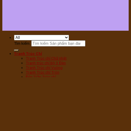
Tìm kiếm:
Tranh Trúc Chỉ
Tranh Trúc chỉ Chữ nhật
Tranh trúc chỉ Bộ 3 Đèn
Tranh Trúc chỉ Vuông
Tranh Trúc chỉ Tròn
Đèn Trần Trúc chỉ
Tranh Trúc chỉ Sen Tròn
Tranh Trúc chỉ Sen Hạc
Tranh Trúc chỉ Mandala
Tranh Trúc chỉ Phật
Tranh Trúc chỉ Chữ Phúc
Tranh Trúc chỉ Chữ Vạn
Tranh Trúc chỉ Cây bồ Đề
Đèn phòng thờ
Đèn Tam Quang vân Gỗ
Đèn Tam Quang Mica
Đèn hoa Sen bàn thờ