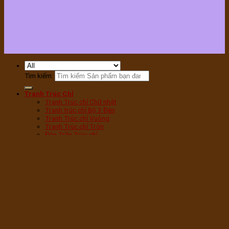
Tìm kiếm:
Tranh Trúc Chỉ
Tranh Trúc chỉ Chữ nhật
Tranh trúc chỉ Bộ 3 Đèn
Tranh Trúc chỉ Vuông
Tranh Trúc chỉ Tròn
Đèn Trần Trúc chỉ
Tranh Trúc chỉ Sen Tròn
Tranh Trúc chỉ Sen Hạc
Tranh Trúc chỉ Mandala
Tranh Trúc chỉ Phật
Tranh Trúc chỉ Chữ Phúc
Tranh Trúc chỉ Chữ Vạn
Tranh Trúc chỉ Cây bồ Đề
Đèn phòng thờ
Đèn Tam Quang vân Gỗ
Đèn Tam Quang Mica
Đèn hoa Sen bàn thờ