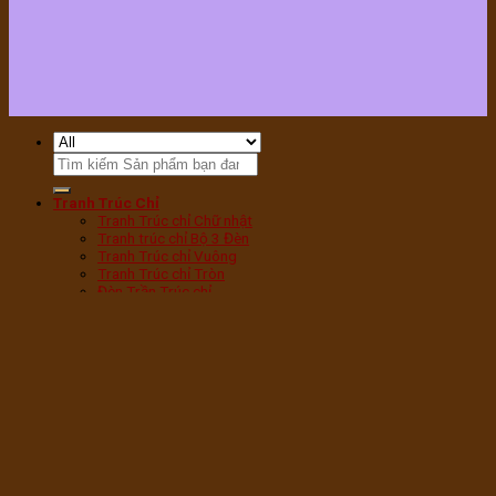
Tìm
kiếm:
Tranh Trúc Chỉ
Tranh Trúc chỉ Chữ nhật
Tranh trúc chỉ Bộ 3 Đèn
Tranh Trúc chỉ Vuông
Tranh Trúc chỉ Tròn
Đèn Trần Trúc chỉ
Tranh Trúc chỉ Sen Tròn
Tranh Trúc chỉ Sen Hạc
Tranh Trúc chỉ Mandala
Tranh Trúc chỉ Phật
Tranh Trúc chỉ Chữ Phúc
Tranh Trúc chỉ Chữ Vạn
Tranh Trúc chỉ Cây bồ Đề
Đèn phòng thờ
Đèn Tam Quang vân Gỗ
Đèn Tam Quang Mica
Đèn hoa Sen bàn thờ