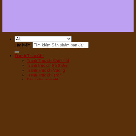
Tìm kiếm:
Tranh Trúc Chỉ
Tranh Trúc chỉ Chữ nhật
Tranh trúc chỉ Bộ 3 Đèn
Tranh Trúc chỉ Vuông
Tranh Trúc chỉ Tròn
Đèn Trần Trúc chỉ
Tranh Trúc chỉ Sen Tròn
Tranh Trúc chỉ Sen Hạc
Tranh Trúc chỉ Mandala
Tranh Trúc chỉ Phật
Tranh Trúc chỉ Chữ Phúc
Tranh Trúc chỉ Chữ Vạn
Tranh Trúc chỉ Cây bồ Đề
Đèn phòng thờ
Đèn Tam Quang vân Gỗ
Đèn Tam Quang Mica
Đèn hoa Sen bàn thờ