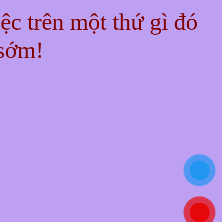
iệc trên một thứ gì đó
 sớm!