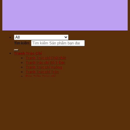
Tìm kiếm:
Tranh Trúc Chỉ
Tranh Trúc chỉ Chữ nhật
Tranh trúc chỉ Bộ 3 Đèn
Tranh Trúc chỉ Vuông
Tranh Trúc chỉ Tròn
Đèn Trần Trúc chỉ
Tranh Trúc chỉ Sen Tròn
Tranh Trúc chỉ Sen Hạc
Tranh Trúc chỉ Mandala
Tranh Trúc chỉ Phật
Tranh Trúc chỉ Chữ Phúc
Tranh Trúc chỉ Chữ Vạn
Tranh Trúc chỉ Cây bồ Đề
Đèn phòng thờ
Đèn Tam Quang vân Gỗ
Đèn Tam Quang Mica
Đèn hoa Sen bàn thờ