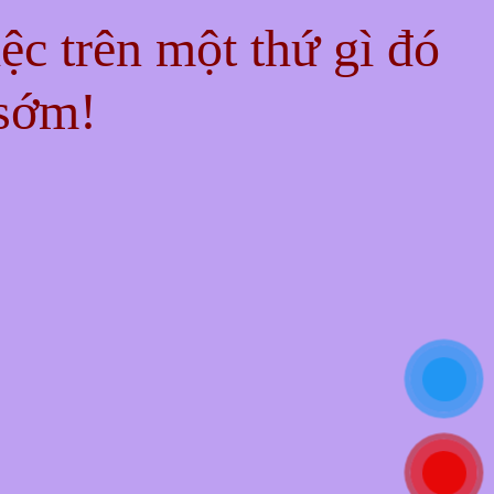
iệc trên một thứ gì đó
 sớm!