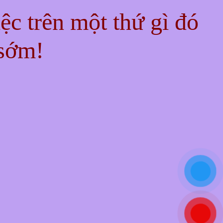
iệc trên một thứ gì đó
 sớm!